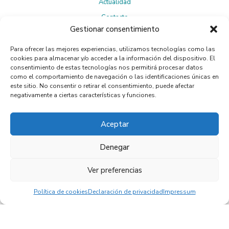
Actualidad
Contacto
Gestionar consentimiento
Para ofrecer las mejores experiencias, utilizamos tecnologías como las
Suscríbete a la Newsletter
cookies para almacenar y/o acceder a la información del dispositivo. El
consentimiento de estas tecnologías nos permitirá procesar datos
como el comportamiento de navegación o las identificaciones únicas en
este sitio. No consentir o retirar el consentimiento, puede afectar
negativamente a ciertas características y funciones.
Política de privacidad
Al suscribirte, aceptas la
.
Aceptar
Denegar
Ver preferencias
© 2024 Essential Process. Web por Flandecoco.
Aviso legal
Política de cookies
Política de inocuidad
|
|
Política de cookies
Declaración de privacidad
Impressum