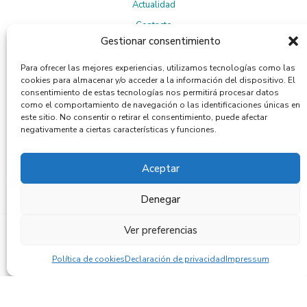
Actualidad
Contacto
Gestionar consentimiento
Para ofrecer las mejores experiencias, utilizamos tecnologías como las
Suscríbete a la Newsletter
cookies para almacenar y/o acceder a la información del dispositivo. El
consentimiento de estas tecnologías nos permitirá procesar datos
como el comportamiento de navegación o las identificaciones únicas en
este sitio. No consentir o retirar el consentimiento, puede afectar
negativamente a ciertas características y funciones.
Política de privacidad
Al suscribirte, aceptas la
.
Aceptar
Denegar
Ver preferencias
© 2024 Essential Process. Web por Flandecoco.
Aviso legal
Política de cookies
Política de inocuidad
|
|
Política de cookies
Declaración de privacidad
Impressum