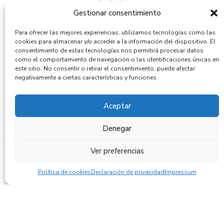
Contacto
Gestionar consentimiento
Para ofrecer las mejores experiencias, utilizamos tecnologías como las
Suscríbete a la Newsletter
cookies para almacenar y/o acceder a la información del dispositivo. El
consentimiento de estas tecnologías nos permitirá procesar datos
como el comportamiento de navegación o las identificaciones únicas en
este sitio. No consentir o retirar el consentimiento, puede afectar
negativamente a ciertas características y funciones.
Política de privacidad
Al suscribirte, aceptas la
.
Aceptar
Denegar
Ver preferencias
© 2024 Essential Process. Web por Flandecoco.
Aviso legal
Política de cookies
Política de inocuidad
|
|
Política de cookies
Declaración de privacidad
Impressum